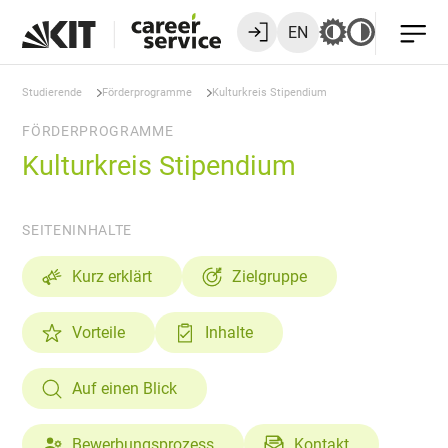
EN
Studierende
Förderprogramme
Kulturkreis Stipendium
FÖRDERPROGRAMME
Kulturkreis Stipendium
SEITENINHALTE
Kurz erklärt
Zielgruppe
Vorteile
Inhalte
Auf einen Blick
Bewerbungsprozess
Kontakt