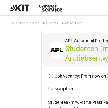
KIT Career Service
Students
Job Market
APL Automobil-Prüft
Studenten (m
Antriebsent
Job vacancy: From now on
Description
Studenten (m/w/d) für Praktik