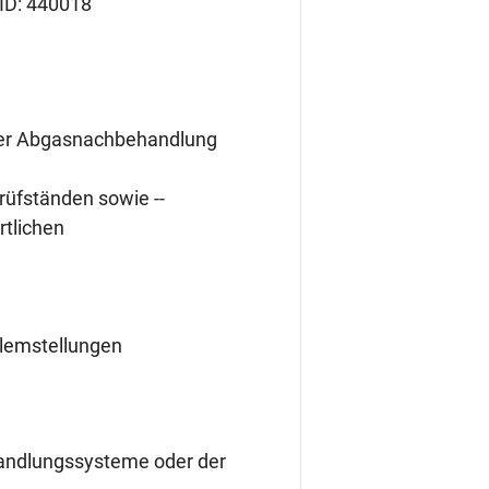
 ID: 440018
g der Abgasnachbehandlung
rüfständen sowie --
rtlichen
blemstellungen
andlungssysteme oder der