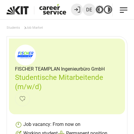
DE
Students
Job Market
FISCHER TEAMPLAN Ingenieurbüro GmbH
Studentische Mitarbeitende
(m/w/d)
Job vacancy: From now on
Working student
Permanent position