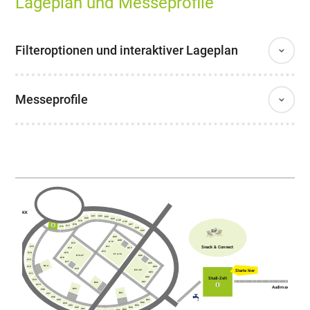
Lageplan und Messeprofile
Filteroptionen und interaktiver Lageplan
Messeprofile
AKK
C21
C22
C23
C20
C24
C25
C19
C26
C18
C27
C17
C16
C28
C29
A09
A08
A10
A13
Snack & Connect
A11
C15
A14
A07
A12
A15
C14
E10-18
E19-27
A06
A16
C13
A17
A05
B04
C12
A04
A18
Starte hier
E01-09
A03
C11
A02
Studi-Zelt
C10
A01
B02
C09
Audimax
B03
C08
B01
C07
C06
D01
C05
D02
C04
C03
D03
C02
D04
C01
D05