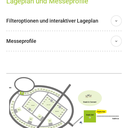
Lageplan und Messeprofile
Filteroptionen und interaktiver Lageplan
Messeprofile
AKK
C21
C22
C23
C20
C24
C25
C19
C26
C18
C27
C17
C16
C28
C29
A09
A08
A10
A13
Snack & Connect
A11
C15
A14
A07
A12
A15
C14
E10-18
E19-27
A06
A16
C13
A17
A05
B04
C12
A04
A18
Starte hier
E01-09
A03
C11
A02
Studi-Zelt
C10
A01
B02
C09
Audimax
B03
C08
B01
C07
C06
D01
C05
D02
C04
C03
D03
C02
D04
C01
D05