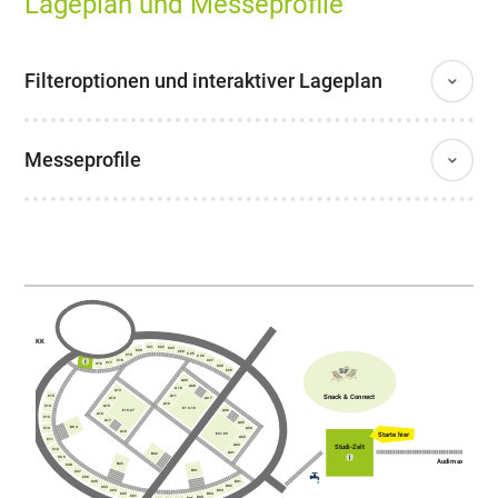
Lageplan und Messeprofile
Filteroptionen und interaktiver Lageplan
Messeprofile
AKK
C21
C22
C23
C20
C24
C25
C19
C26
C18
C27
C17
C16
C28
C29
A09
A08
A10
A13
Snack & Connect
A11
C15
A14
A07
A12
A15
C14
E10-18
E19-27
A06
A16
C13
A17
A05
B04
C12
A04
A18
Starte hier
E01-09
A03
C11
A02
Studi-Zelt
C10
A01
B02
C09
Audimax
B03
C08
B01
C07
C06
D01
C05
D02
C04
C03
D03
C02
D04
C01
D05